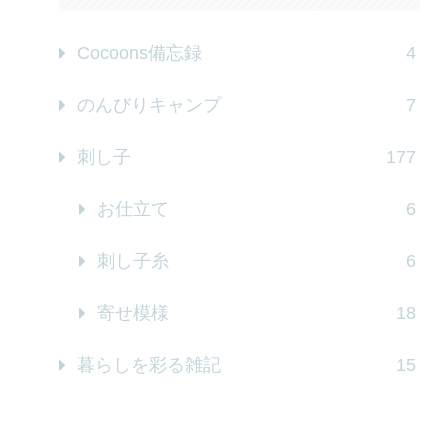
Cocoons備忘録
4
のんびりキャンプ
7
刺し子
177
お仕立て
6
刺し子糸
6
寄せ模様
18
暮らしを彩る雑記
15