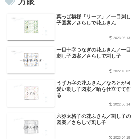
方眼
葉っぱ模様「リーフ」／一目刺し
子図案／さらしで花ふきん
2023.06.13
一目十字つなぎの花ふきん／一目
刺し子図案／さらしで刺し子
2022.10.02
うず万字の花ふきん／なるとが可
愛い刺し子図案／晒を仕立てて作
る
2022.06.14
六弥太格子の花ふきん／刺し子の
図案／さらしで刺し子
2023.04.18