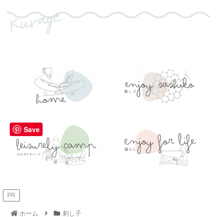
Save
PR
ホーム
刺し子