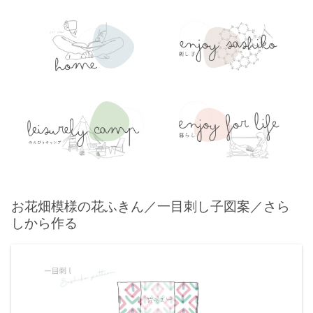
お花畑模様の花ふきん／一目刺し子図案／さら
しから作る