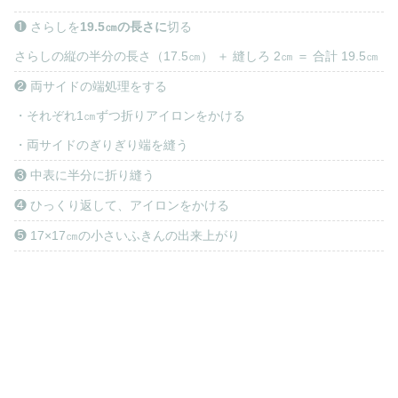
❶ さらしを
19.5㎝の長さに
切る
さらしの縦の半分の長さ（17.5㎝） ＋ 縫しろ 2㎝ ＝ 合計 19.5㎝
❷ 両サイドの端処理をする
・それぞれ1㎝ずつ折りアイロンをかける
・両サイドのぎりぎり端を縫う
❸ 中表に半分に折り縫う
❹ ひっくり返して、アイロンをかける
❺ 17×17㎝の小さいふきんの出来上がり