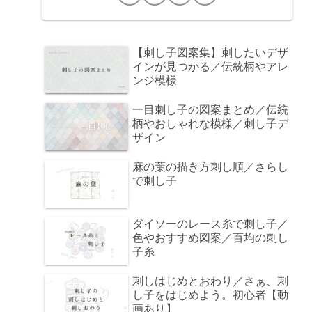
【刺し子図案集】刺したいデザ
インが見つかる／伝統柄やアレ
ンジ模様
一目刺し子の図案まとめ／伝統
柄やおしゃれな模様／刺し子デ
ザイン
麻の葉の描き方刺し順／さらし
で刺し子
ダイソーのレース糸で刺し子／
色やおすすめ図案／百均の刺し
子糸
刺しはじめとおわり／さぁ、刺
し子をはじめよう。初心者【動
画あり】