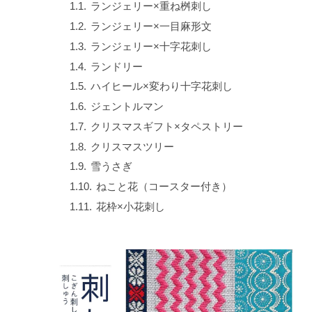
ランジェリー×重ね桝刺し
ランジェリー×一目麻形文
ランジェリー×十字花刺し
ランドリー
ハイヒール×変わり十字花刺し
ジェントルマン
クリスマスギフト×タペストリー
クリスマスツリー
雪うさぎ
ねこと花（コースター付き）
花枠×小花刺し
雪輪×麻の葉
【キット】伝統柄12種類
【キット】迎春×さいころくずし
初めて出展します。