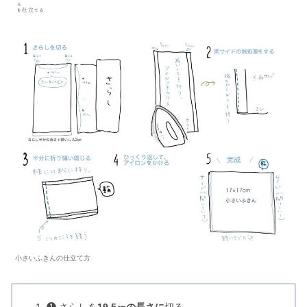
小さいふきんの仕立て方
❶ さらしを
19.5㎝の長さに
切る