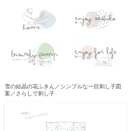
雪の結晶の花ふきん／シンプルな一目刺し子図
案／さらしで刺し子