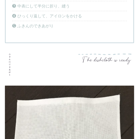
❸ 中表にして半分に折り、縫う
❹ ひっくり返して、アイロンをかける
❺ ふきんのできあがり