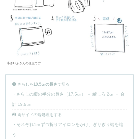
小さいふきんの仕立て方
❶ さらしを
19.5㎝の長さ
で切る
さらしの縦の半分の長さ（17.5㎝） ＋ 縫しろ 2㎝ ＝ 合
・
計 19.5㎝
❷ 両サイドの端処理をする
・それぞれ1㎝ずつ折りアイロンをかけ、ぎりぎり端を縫
う