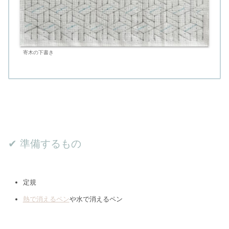
寄木の下書き
✔︎ 準備するもの
定規
熱で消えるペン
や水で消えるペン