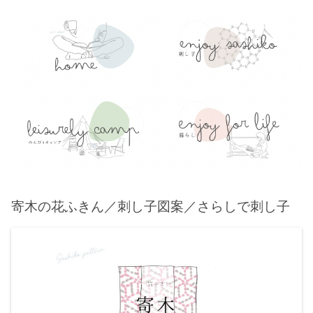
寄木の花ふきん／刺し子図案／さらしで刺し子