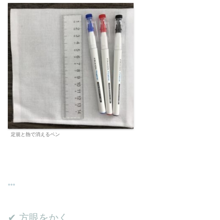
定規と熱で消えるペン
✔︎ 方眼をかく